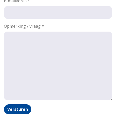
E-mailadres
*
Opmerking / vraag
*
Versturen