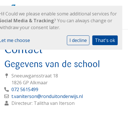
Hi! Could we please enable some additional services for
Social Media & Tracking
? You can always change or
withdraw your consent later.
Let me choose
I decline
That's ok
Contact
Gegevens van de school
Sneeuwgansstraat 18
1826 GP Alkmaar
072 5615499
t.vaniterson@ronduitonderwijs.nl
Directeur: Talitha van Iterson